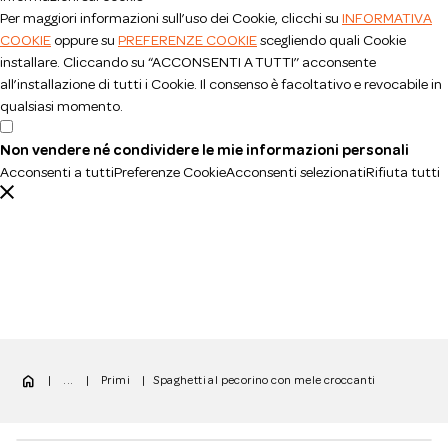
Per maggiori informazioni sull’uso dei Cookie, clicchi su
INFORMATIVA
COOKIE
oppure su
PREFERENZE COOKIE
scegliendo quali Cookie
installare. Cliccando su “ACCONSENTI A TUTTI” acconsente
all’installazione di tutti i Cookie. Il consenso è facoltativo e revocabile in
qualsiasi momento.
Non vendere né condividere le mie informazioni personali
Acconsenti a tutti
Preferenze Cookie
Acconsenti selezionati
Rifiuta tutti
home
|
...
|
Primi
|
Spaghetti al pecorino con mele croccanti