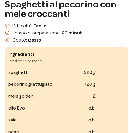
Spaghetti al pecorino con
mele croccanti
chef_hat
Difficoltà
:
Facile
schedule
Tempo di preparazione
:
20 minuti
euro
Costo
:
Basso
Ingredienti
(dosi per 4 persone)
spaghetti
320 g
pecorino grattugiato
120 g
mele golden
2
olio Evo
q.b.
sale
q.b.
pepe
q.b.