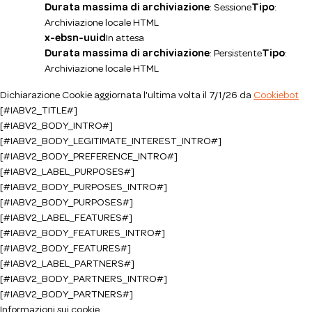
Durata massima di archiviazione
: Sessione
Tipo
:
Archiviazione locale HTML
x-ebsn-uuid
In attesa
Durata massima di archiviazione
: Persistente
Tipo
:
Archiviazione locale HTML
Dichiarazione Cookie aggiornata l'ultima volta il 7/1/26 da
Cookiebot
[#IABV2_TITLE#]
[#IABV2_BODY_INTRO#]
[#IABV2_BODY_LEGITIMATE_INTEREST_INTRO#]
[#IABV2_BODY_PREFERENCE_INTRO#]
[#IABV2_LABEL_PURPOSES#]
[#IABV2_BODY_PURPOSES_INTRO#]
[#IABV2_BODY_PURPOSES#]
[#IABV2_LABEL_FEATURES#]
[#IABV2_BODY_FEATURES_INTRO#]
[#IABV2_BODY_FEATURES#]
[#IABV2_LABEL_PARTNERS#]
[#IABV2_BODY_PARTNERS_INTRO#]
[#IABV2_BODY_PARTNERS#]
Informazioni sui cookie