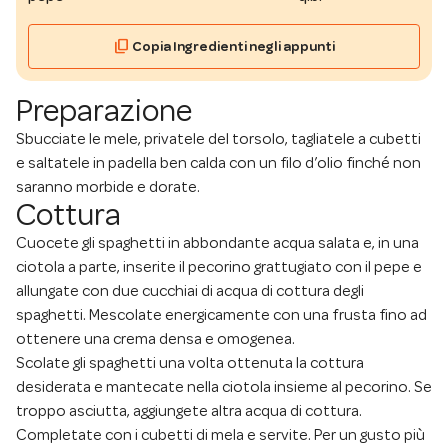
content_copy
Copia Ingredienti negli appunti
Preparazione
Sbucciate le mele, privatele del torsolo, tagliatele a cubetti
e saltatele in padella ben calda con un filo d’olio finché non
saranno morbide e dorate.
Cottura
Cuocete gli spaghetti in abbondante acqua salata e, in una
ciotola a parte, inserite il pecorino grattugiato con il pepe e
allungate con due cucchiai di acqua di cottura degli
spaghetti. Mescolate energicamente con una frusta fino ad
ottenere una crema densa e omogenea.
Scolate gli spaghetti una volta ottenuta la cottura
desiderata e mantecate nella ciotola insieme al pecorino. Se
troppo asciutta, aggiungete altra acqua di cottura.
Completate con i cubetti di mela e servite. Per un gusto più