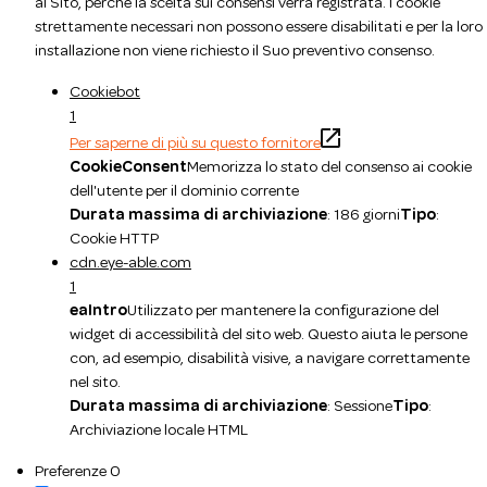
al Sito, perché la scelta sui consensi verrà registrata. I cookie
strettamente necessari non possono essere disabilitati e per la loro
installazione non viene richiesto il Suo preventivo consenso.
Cookiebot
1
Per saperne di più su questo fornitore
CookieConsent
Memorizza lo stato del consenso ai cookie
dell'utente per il dominio corrente
Durata massima di archiviazione
: 186 giorni
Tipo
:
Cookie HTTP
cdn.eye-able.com
1
eaIntro
Utilizzato per mantenere la configurazione del
widget di accessibilità del sito web. Questo aiuta le persone
con, ad esempio, disabilità visive, a navigare correttamente
nel sito.
Durata massima di archiviazione
: Sessione
Tipo
:
Archiviazione locale HTML
Preferenze
0