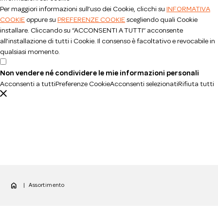
Per maggiori informazioni sull’uso dei Cookie, clicchi su
INFORMATIVA
COOKIE
oppure su
PREFERENZE COOKIE
scegliendo quali Cookie
installare. Cliccando su “ACCONSENTI A TUTTI” acconsente
all’installazione di tutti i Cookie. Il consenso è facoltativo e revocabile in
qualsiasi momento.
Non vendere né condividere le mie informazioni personali
Acconsenti a tutti
Preferenze Cookie
Acconsenti selezionati
Rifiuta tutti
home
|
Assortimento