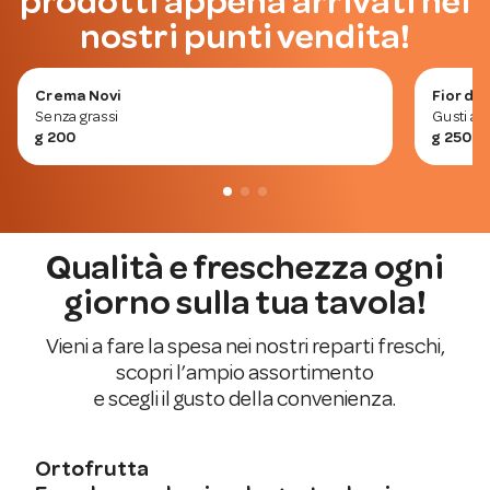
prodotti appena arrivati nei
nostri punti vendita!
Crema Novi
Fior di 
Senza grassi
Gusti as
g 200
g 250
Qualità e freschezza ogni
giorno sulla tua tavola!
Vieni a fare la spesa nei nostri reparti freschi,
scopri l’ampio assortimento
e scegli il gusto della convenienza.
Ortofrutta