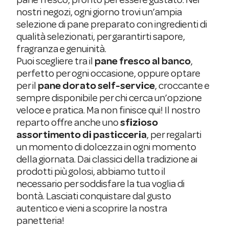
nostri negozi, ogni giorno trovi un’ampia
selezione di pane preparato con ingredienti di
qualità selezionati, per garantirti sapore,
fragranza e genuinità.
Puoi scegliere tra il
pane fresco al banco
,
perfetto per ogni occasione, oppure optare
per il
pane dorato self-service
, croccante e
sempre disponibile per chi cerca un’opzione
veloce e pratica. Ma non finisce qui! Il nostro
reparto offre anche uno
sfizioso
assortimento di pasticceria
, per regalarti
un momento di dolcezza in ogni momento
della giornata. Dai classici della tradizione ai
prodotti più golosi, abbiamo tutto il
necessario per soddisfare la tua voglia di
bontà. Lasciati conquistare dal gusto
autentico e vieni a scoprire la nostra
panetteria!