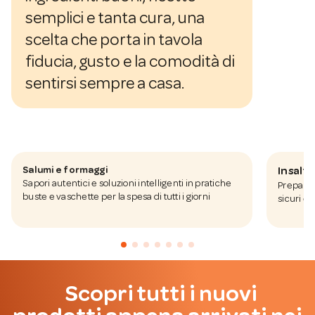
semplici e tanta cura, una
scelta che porta in tavola
fiducia, gusto e la comodità di
sentirsi sempre a casa.
Salumi e formaggi
Insalt
Sapori autentici e soluzioni intelligenti in pratiche
Preparate
buste e vaschette per la spesa di tutti i giorni
sicuri e 
Scopri tutti i nuovi