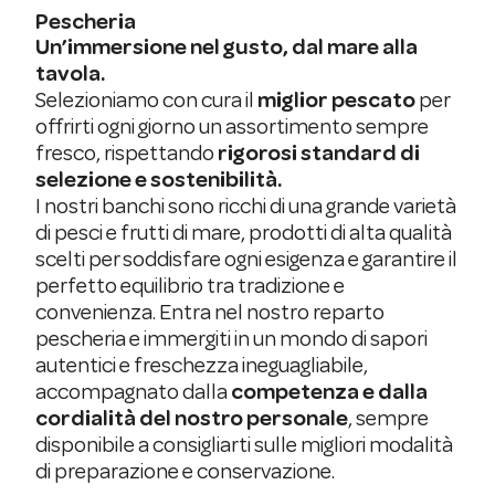
Pescheria
Un’immersione nel gusto, dal mare alla
tavola.
Selezioniamo con cura il
miglior pescato
per
offrirti ogni giorno un assortimento sempre
fresco, rispettando
rigorosi standard di
selezione e sostenibilità.
I nostri banchi sono ricchi di una grande varietà
di pesci e frutti di mare, prodotti di alta qualità
scelti per soddisfare ogni esigenza e garantire il
perfetto equilibrio tra tradizione e
convenienza. Entra nel nostro reparto
pescheria e immergiti in un mondo di sapori
autentici e freschezza ineguagliabile,
accompagnato dalla
competenza e dalla
cordialità del nostro personale
, sempre
disponibile a consigliarti sulle migliori modalità
di preparazione e conservazione.