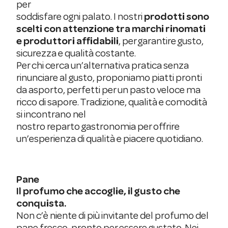
per
soddisfare ogni palato. I nostri
prodotti sono
scelti con attenzione tra marchi rinomati
e produttori affidabili
, per garantire gusto,
sicurezza e qualità costante.
Per chi cerca un’alternativa pratica senza
rinunciare al gusto, proponiamo piatti pronti
da asporto, perfetti per un pasto veloce ma
ricco di sapore. Tradizione, qualità e comodità
si incontrano nel
nostro reparto gastronomia per offrire
un’esperienza di qualità e piacere quotidiano.
Pane
Il profumo che accoglie, il gusto che
conquista.
Non c’è niente di più invitante del profumo del
pane fresco, pronto per essere gustato. Nei