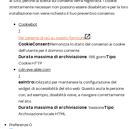
al Sito, perché la scelta sui consensi verrà registrata. I cookie
strettamente necessari non possono essere disabilitati e per la loro
installazione non viene richiesto il Suo preventivo consenso.
Cookiebot
1
Per saperne di più su questo fornitore
CookieConsent
Memorizza lo stato del consenso ai cookie
dell'utente per il dominio corrente
Durata massima di archiviazione
: 186 giorni
Tipo
:
Cookie HTTP
cdn.eye-able.com
1
eaIntro
Utilizzato per mantenere la configurazione del
widget di accessibilità del sito web. Questo aiuta le persone
con, ad esempio, disabilità visive, a navigare correttamente
nel sito.
Durata massima di archiviazione
: Sessione
Tipo
:
Archiviazione locale HTML
Preferenze
0