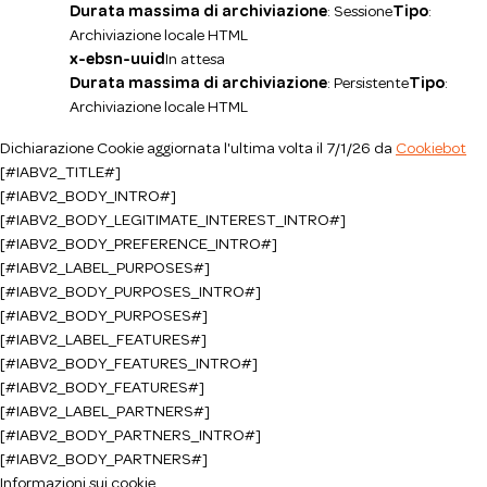
Durata massima di archiviazione
: Sessione
Tipo
:
Archiviazione locale HTML
x-ebsn-uuid
In attesa
Durata massima di archiviazione
: Persistente
Tipo
:
Archiviazione locale HTML
Dichiarazione Cookie aggiornata l'ultima volta il 7/1/26 da
Cookiebot
[#IABV2_TITLE#]
[#IABV2_BODY_INTRO#]
[#IABV2_BODY_LEGITIMATE_INTEREST_INTRO#]
[#IABV2_BODY_PREFERENCE_INTRO#]
[#IABV2_LABEL_PURPOSES#]
[#IABV2_BODY_PURPOSES_INTRO#]
[#IABV2_BODY_PURPOSES#]
[#IABV2_LABEL_FEATURES#]
[#IABV2_BODY_FEATURES_INTRO#]
[#IABV2_BODY_FEATURES#]
[#IABV2_LABEL_PARTNERS#]
[#IABV2_BODY_PARTNERS_INTRO#]
[#IABV2_BODY_PARTNERS#]
Informazioni sui cookie